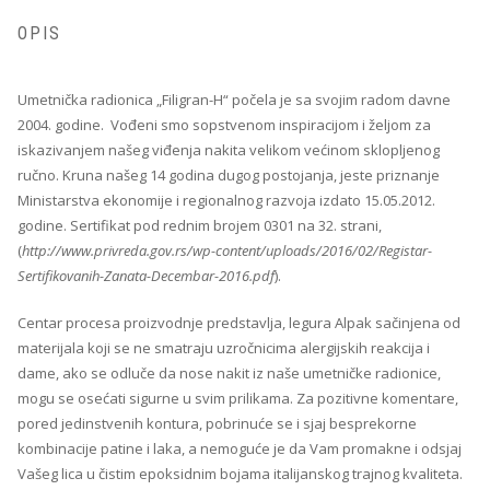
OPIS
Umetnička radionica „Filigran-H“ počela je sa svojim radom davne
2004. godine. Vođeni smo sopstvenom inspiracijom i željom za
iskazivanjem našeg viđenja nakita velikom većinom sklopljenog
ručno. Kruna našeg 14 godina dugog postojanja, jeste priznanje
Ministarstva ekonomije i regionalnog razvoja izdato 15.05.2012.
godine. Sertifikat pod rednim brojem 0301 na 32. strani,
(
http://www.privreda.gov.rs/wp-content/uploads/2016/02/Registar-
Sertifikovanih-Zanata-Decembar-2016.pdf
).
Centar procesa proizvodnje predstavlja, legura Alpak sačinjena od
materijala koji se ne smatraju uzročnicima alergijskih reakcija i
dame, ako se odluče da nose nakit iz naše umetničke radionice,
mogu se osećati sigurne u svim prilikama. Za pozitivne komentare,
pored jedinstvenih kontura, pobrinuće se i sjaj besprekorne
kombinacije patine i laka, a nemoguće je da Vam promakne i odsjaj
Vašeg lica u čistim epoksidnim bojama italijanskog trajnog kvaliteta.