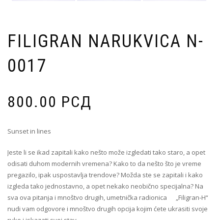
FILIGRAN NARUKVICA N-
0017
800.00
РСД
Sunset in lines
Jeste li se ikad zapitali kako nešto može izgledati tako staro, a opet
odisati duhom modernih vremena? Kako to da nešto što je vreme
pregazilo, ipak uspostavlja trendove? Možda ste se zapitali i kako
izgleda tako jednostavno, a opet nekako neobično specijalna? Na
sva ova pitanja i mnoštvo drugih, umetnička radionica „Filigran-H“
nudi vam odgovore i mnoštvo drugih opcija kojim ćete ukrasiti svoje
ruke i iskazati svoj stav.