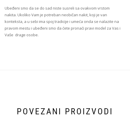
Ubeđeni smo da se do sad niste susreli sa ovakvom vrstom
nakita. Ukoliko Vam je potreban neobičan nakit, koji je van
konteksta, a u sebi ima spoj tradicije i umeća onda se nalazite na
pravom mestu i ubeđeni smo da ćete pronaći pravi model za Vas i
Vaše drage osobe.
POVEZANI PROIZVODI