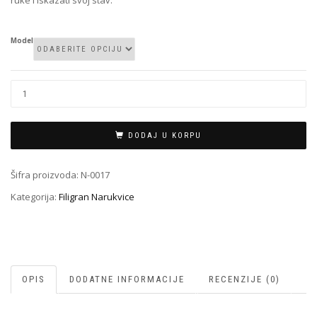
Model
Filigran
Narukvica
N-
0017
DODAJ U KORPU
količina
Šifra proizvoda:
N-0017
Kategorija:
Filigran Narukvice
OPIS
DODATNE INFORMACIJE
RECENZIJE (0)