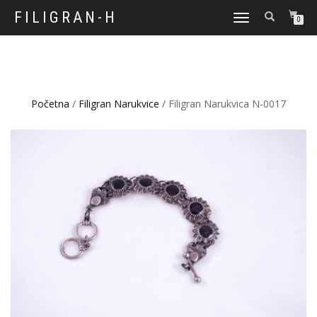
FILIGRAN-H
TOGGLE
0
NAVIGATION
Početna
/
Filigran Narukvice
/ Filigran Narukvica N-0017