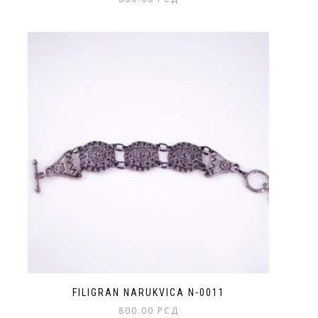
Ovaj
proizvod
ima
više
varijanti.
Opcije
mogu
biti
izabrane
na
stranici
proizvoda.
FILIGRAN NARUKVICA N-0011
800.00
РСД