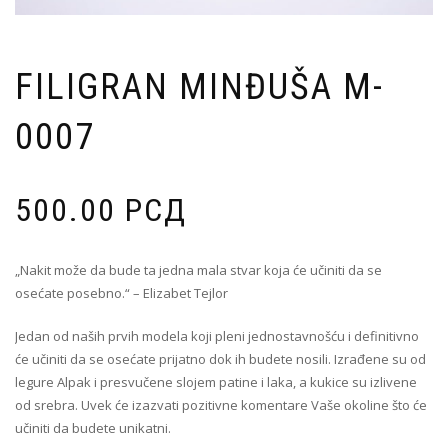
FILIGRAN MINĐUŠA M-
0007
500.00
РСД
„Nakit može da bude ta jedna mala stvar koja će učiniti da se
osećate posebno.“ – Elizabet Tejlor
Jedan od naših prvih modela koji pleni jednostavnošću i definitivno
će učiniti da se osećate prijatno dok ih budete nosili. Izrađene su od
legure Alpak i presvučene slojem patine i laka, a kukice su izlivene
od srebra. Uvek će izazvati pozitivne komentare Vaše okoline što će
učiniti da budete unikatni.