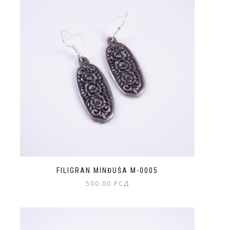
više
varijanti.
Opcije
mogu
biti
izabrane
na
stranici
proizvoda.
FILIGRAN MINĐUŠA M-0005
500.00
РСД