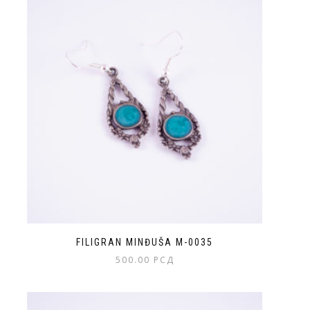
FILIGRAN MINĐUŠA M-0035
500.00
РСД
Ovaj
proizvod
ima