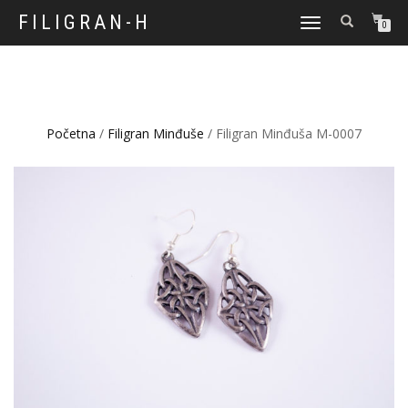
FILIGRAN-H
TOGGLE
0
NAVIGATION
Početna
/
Filigran Minđuše
/ Filigran Minđuša M-0007