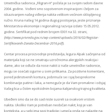
Umetnička radionica „Filigran-H“ počela je sa svojim radom davne
2004. godine. Vođeni smo sopstvenom inspiracijom i željom za
iskazivanjem našeg viđenja nakita velikom većinom sklopljenog
ručno. Kruna našeg 14 godina dugog postojanja, jeste priznanje
Ministarstva ekonomije i regionalnog razvoja izdato 15.05.2012.
godine. Sertifikat pod rednim brojem 0301 na 32. strani,
(
http://www.privreda.gov.rs/wp-content/uploads/2016/02/Registar-
Sertifikovanih-Zanata-Decembar-2016.pdf
).
Centar procesa proizvodnje predstavlja, legura Alpak sačinjena od
materijala koji se ne smatraju uzročnicima alergijskih reakcija i
dame, ako se odluče da nose nakit iz naše umetničke radionice,
mogu se osećati sigurne u svim prilikama. Za pozitivne komentare,
pored jedinstvenih kontura, pobrinuće se i sjaj besprekorne
kombinacije patine i laka, a nemoguće je da Vam promakne i odsjaj
Vašeg lica u čistim epoksidnim bojama italijanskog trajnog kvaliteta.
Ubeđeni smo da se do sad niste susreli sa ovakvom vrstom
nakita. Ukoliko Vam je potreban neobičan nakit, koji je van
konteksta, a u sebi ima spoj tradicije i umeća onda se nalazite na