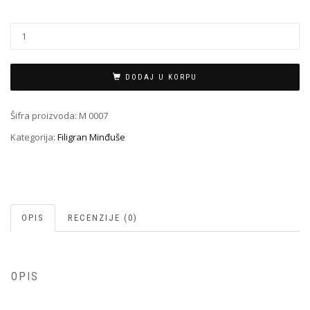
Filigran
Minđuša
M-
0007
DODAJ U KORPU
količina
Šifra proizvoda:
M 0007
Kategorija:
Filigran Minđuše
OPIS
RECENZIJE (0)
OPIS