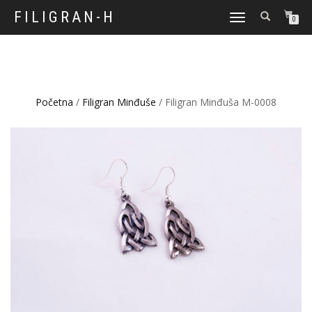
FILIGRAN-H
TOGGLE
0
NAVIGATION
Početna
/
Filigran Minđuše
/ Filigran Minđuša M-0008