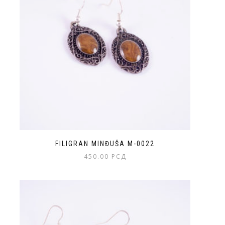
FILIGRAN MINĐUŠA M-0022
450.00
РСД
Ovaj
proizvod
ima
više
varijanti.
Opcije