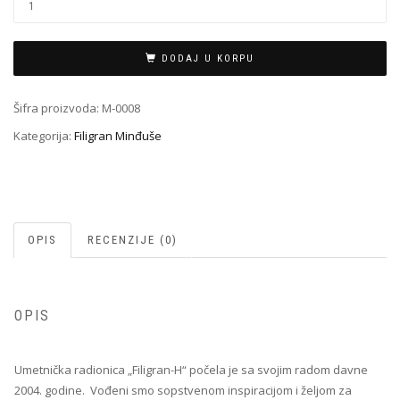
Minđuša
M-
0008
DODAJ U KORPU
količina
Šifra proizvoda:
M-0008
Kategorija:
Filigran Minđuše
OPIS
RECENZIJE (0)
OPIS
Umetnička radionica „Filigran-H“ počela je sa svojim radom davne
2004. godine. Vođeni smo sopstvenom inspiracijom i željom za