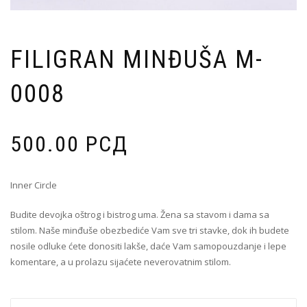
FILIGRAN MINĐUŠA M-
0008
500.00
РСД
Inner Circle
Budite devojka oštrog i bistrog uma. Žena sa stavom i dama sa
stilom. Naše minđuše obezbediće Vam sve tri stavke, dok ih budete
nosile odluke ćete donositi lakše, daće Vam samopouzdanje i lepe
komentare, a u prolazu sijaćete neverovatnim stilom.
Filigran