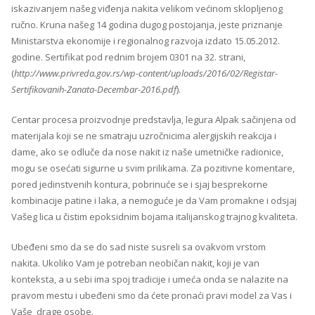
iskazivanjem našeg viđenja nakita velikom većinom sklopljenog
ručno. Kruna našeg 14 godina dugog postojanja, jeste priznanje
Ministarstva ekonomije i regionalnog razvoja izdato 15.05.2012.
godine. Sertifikat pod rednim brojem 0301 na 32. strani,
(
http://www.privreda.gov.rs/wp-content/uploads/2016/02/Registar-
Sertifikovanih-Zanata-Decembar-2016.pdf
).
Centar procesa proizvodnje predstavlja, legura Alpak sačinjena od
materijala koji se ne smatraju uzročnicima alergijskih reakcija i
dame, ako se odluče da nose nakit iz naše umetničke radionice,
mogu se osećati sigurne u svim prilikama. Za pozitivne komentare,
pored jedinstvenih kontura, pobrinuće se i sjaj besprekorne
kombinacije patine i laka, a nemoguće je da Vam promakne i odsjaj
Vašeg lica u čistim epoksidnim bojama italijanskog trajnog kvaliteta.
Ubeđeni smo da se do sad niste susreli sa ovakvom vrstom
nakita. Ukoliko Vam je potreban neobičan nakit, koji je van
konteksta, a u sebi ima spoj tradicije i umeća onda se nalazite na
pravom mestu i ubeđeni smo da ćete pronaći pravi model za Vas i
Vaše drage osobe.