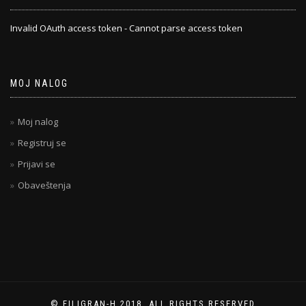
Invalid OAuth access token - Cannot parse access token
MOJ NALOG
Moj nalog
Registruj se
Prijavi se
Obaveštenja
© FILIGRAN-H 2018, ALL RIGHTS RESERVED