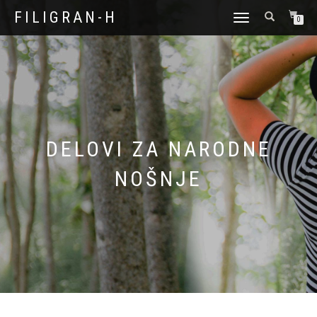
FILIGRAN-H
TOGGLE
0
NAVIGATION
DELOVI ZA NARODNE
NOŠNJE