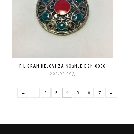
FILIGRAN DELOVI ZA NOŠNJE DZN-0056
200.00
РСД
←
1
2
3
4
5
6
7
→