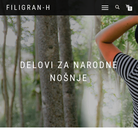
FILIGRAN-H
TOGGLE
0
NAVIGATION
DELOVI ZA NARODNE
NOŠNJE