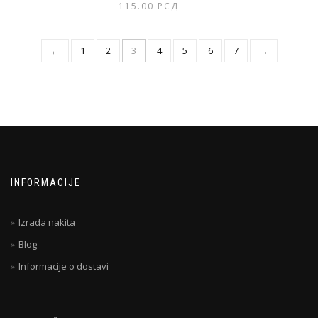
115.00
РСД
←
1
2
3
4
5
6
7
→
INFORMACIJE
Izrada nakita
Blog
Informacije o dostavi