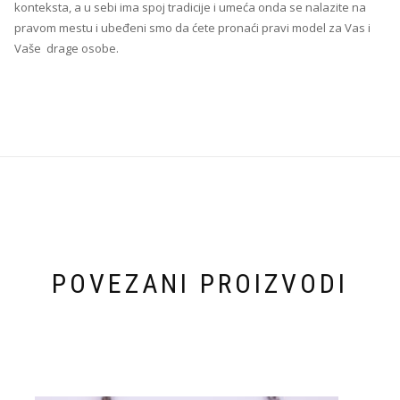
konteksta, a u sebi ima spoj tradicije i umeća onda se nalazite na
pravom mestu i ubeđeni smo da ćete pronaći pravi model za Vas i
Vaše drage osobe.
POVEZANI PROIZVODI