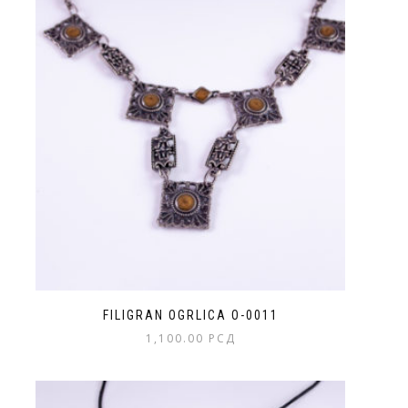
FILIGRAN OGRLICA O-0011
1,100.00
РСД
Ovaj
proizvod
ima