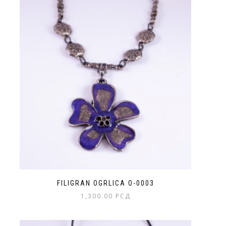
FILIGRAN OGRLICA O-0003
1,300.00
РСД
Ovaj
proizvod