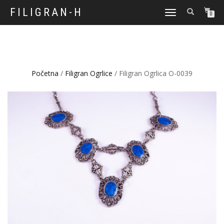
FILIGRAN-H
TOGGLE
0
NAVIGATION
Početna
/
Filigran Ogrlice
/ Filigran Ogrlica O-0039