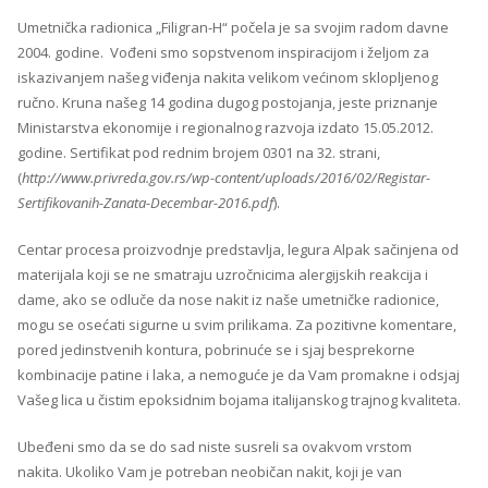
Umetnička radionica „Filigran-H“ počela je sa svojim radom davne
2004. godine. Vođeni smo sopstvenom inspiracijom i željom za
iskazivanjem našeg viđenja nakita velikom većinom sklopljenog
ručno. Kruna našeg 14 godina dugog postojanja, jeste priznanje
Ministarstva ekonomije i regionalnog razvoja izdato 15.05.2012.
godine. Sertifikat pod rednim brojem 0301 na 32. strani,
(
http://www.privreda.gov.rs/wp-content/uploads/2016/02/Registar-
Sertifikovanih-Zanata-Decembar-2016.pdf
).
Centar procesa proizvodnje predstavlja, legura Alpak sačinjena od
materijala koji se ne smatraju uzročnicima alergijskih reakcija i
dame, ako se odluče da nose nakit iz naše umetničke radionice,
mogu se osećati sigurne u svim prilikama. Za pozitivne komentare,
pored jedinstvenih kontura, pobrinuće se i sjaj besprekorne
kombinacije patine i laka, a nemoguće je da Vam promakne i odsjaj
Vašeg lica u čistim epoksidnim bojama italijanskog trajnog kvaliteta.
Ubeđeni smo da se do sad niste susreli sa ovakvom vrstom
nakita. Ukoliko Vam je potreban neobičan nakit, koji je van