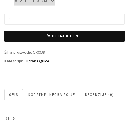
Filigran
Ogrlica
O-
0039
DODAJ U KORPU
količina
Šifra proizvoda:
O-0039
Kategorija:
Filigran Ogrlice
OPIS
DODATNE INFORMACIJE
RECENZIJE (0)
OPIS