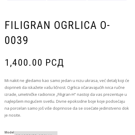
FILIGRAN OGRLICA O-
0039
1,400.00
РСД
Mi nakit ne gledamo kao samo jedan u nizu ukrasa, već detalj koji će
doprineti da iskažete vašu ličnost. Ogrlica očaravajućih ivica ručne
izrade, umetničke radionice „Filigran-H“ nastoji da vas prezentuje u
najlepšem mogućem svetlu. Divne epoksidne boje koje podsećaju
na porcelan samo još više doprinose da se osećate jedinstveno dok
je nosite.
Model