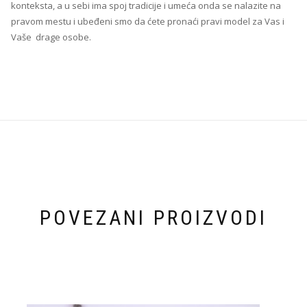
konteksta, a u sebi ima spoj tradicije i umeća onda se nalazite na
pravom mestu i ubeđeni smo da ćete pronaći pravi model za Vas i
Vaše drage osobe.
POVEZANI PROIZVODI