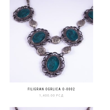
FILIGRAN OGRLICA O-0002
1,400.00
РСД
Ovaj
proizvod