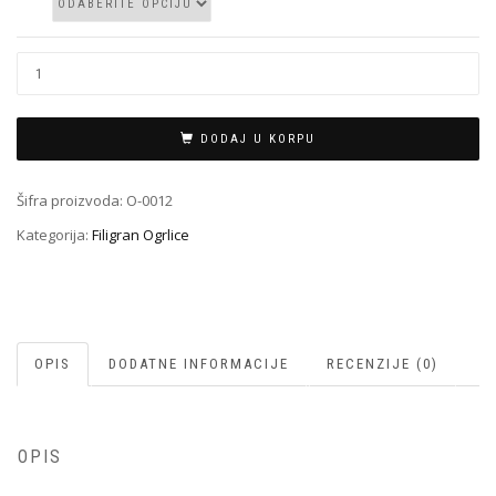
Filigran
Ogrlica
O-
0012
DODAJ U KORPU
količina
Šifra proizvoda:
O-0012
Kategorija:
Filigran Ogrlice
OPIS
DODATNE INFORMACIJE
RECENZIJE (0)
OPIS