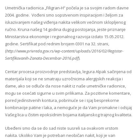
Umetnička radionica „Filigran-H“ počela je sa svojim radom davne
2004. godine. Vođeni smo sopstvenom inspiracijom i željom za
iskazivanjem našeg viđenja nakita velikom većinom sklopljenog
ručno. Kruna našeg 14 godina dugog postojanja, jeste priznanje
Ministarstva ekonomije i regionalnog razvoja izdato 15.05.2012.
godine. Sertifikat pod rednim brojem 0301 na 32. strani,
(
http://www.privreda.gov.rs/wp-content/uploads/2016/02/Registar-
Sertifikovanih-Zanata-Decembar-2016.pdf
).
Centar procesa proizvodnje predstavlja, legura Alpak sačinjena od
materijala koji se ne smatraju uzročnicima alergijskih reakcija i
dame, ako se odluče da nose nakit iz naše umetničke radionice,
mogu se osećati sigurne u svim prilikama. Za pozitivne komentare,
pored jedinstvenih kontura, pobrinuće se i sjaj besprekorne
kombinacije patine i laka, a nemoguće je da Vam promakne i odsjaj
Vašeg lica u čistim epoksidnim bojama italijanskog trajnog kvaliteta.
Ubeđeni smo da se do sad niste susreli sa ovakvom vrstom
nakita. Ukoliko Vam je potreban neobičan nakit, koji je van