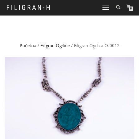
FILIGRAN-H
TOGGLE
0
NAVIGATION
Početna
/
Filigran Ogrlice
/ Filigran Ogrlica O-0012