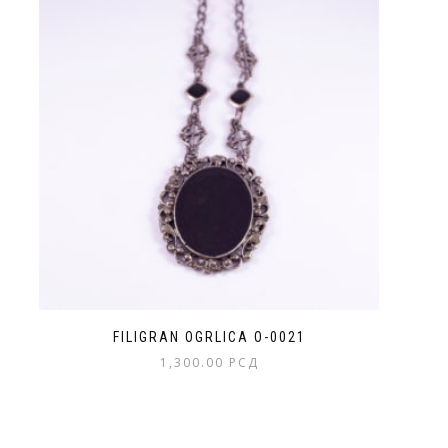
FILIGRAN OGRLICA O-0021
1,300.00
РСД
Ovaj
proizvod
ima