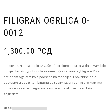
FILIGRAN OGRLICA O-
0012
1,300.00
РСД
Pustite muziku da ide kroz vaše uši direktno do srca, a da bi Vam bilo
toplije oko istog, pobrinula se umetnička radionica „Filigran-H“ sa
prelepom ogrlicom koja podseća na medaljon. Epoksidne boje
dostupne u devet kombinacija sa svojim izvanrednim prelivanjima
odvešće vas u nepregledna prostranstva ako se malo duže
zagledate.
Model