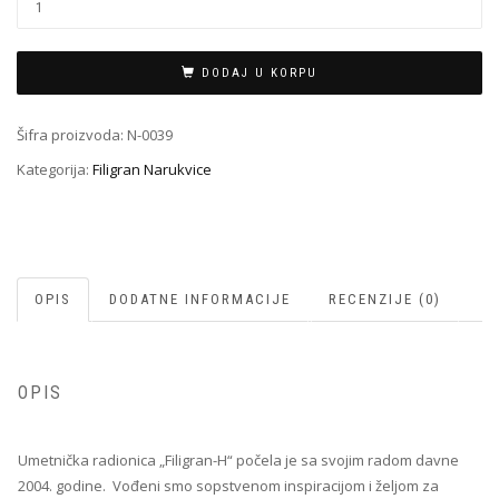
Narukvica
N-
0039
DODAJ U KORPU
količina
Šifra proizvoda:
N-0039
Kategorija:
Filigran Narukvice
OPIS
DODATNE INFORMACIJE
RECENZIJE (0)
OPIS
Umetnička radionica „Filigran-H“ počela je sa svojim radom davne
2004. godine. Vođeni smo sopstvenom inspiracijom i željom za