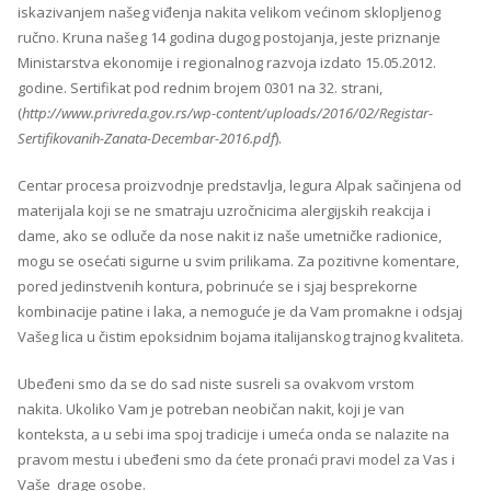
iskazivanjem našeg viđenja nakita velikom većinom sklopljenog
ručno. Kruna našeg 14 godina dugog postojanja, jeste priznanje
Ministarstva ekonomije i regionalnog razvoja izdato 15.05.2012.
godine. Sertifikat pod rednim brojem 0301 na 32. strani,
(
http://www.privreda.gov.rs/wp-content/uploads/2016/02/Registar-
Sertifikovanih-Zanata-Decembar-2016.pdf
).
Centar procesa proizvodnje predstavlja, legura Alpak sačinjena od
materijala koji se ne smatraju uzročnicima alergijskih reakcija i
dame, ako se odluče da nose nakit iz naše umetničke radionice,
mogu se osećati sigurne u svim prilikama. Za pozitivne komentare,
pored jedinstvenih kontura, pobrinuće se i sjaj besprekorne
kombinacije patine i laka, a nemoguće je da Vam promakne i odsjaj
Vašeg lica u čistim epoksidnim bojama italijanskog trajnog kvaliteta.
Ubeđeni smo da se do sad niste susreli sa ovakvom vrstom
nakita. Ukoliko Vam je potreban neobičan nakit, koji je van
konteksta, a u sebi ima spoj tradicije i umeća onda se nalazite na
pravom mestu i ubeđeni smo da ćete pronaći pravi model za Vas i
Vaše drage osobe.