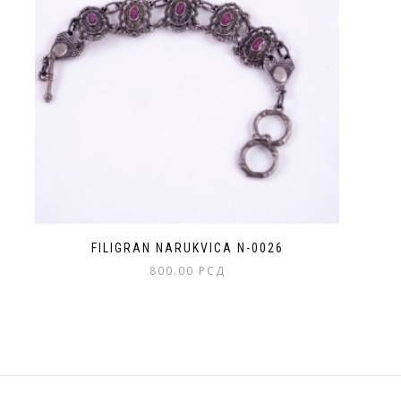
FILIGRAN NARUKVICA N-0026
800.00
РСД
Ovaj
proizvod
ima
više
varijanti.
Opcije