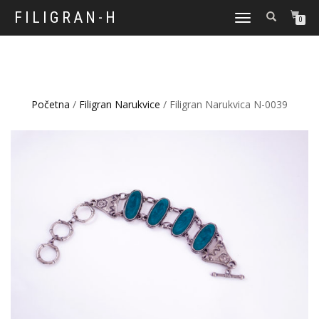
FILIGRAN-H
TOGGLE
0
NAVIGATION
Početna
/
Filigran Narukvice
/ Filigran Narukvica N-0039