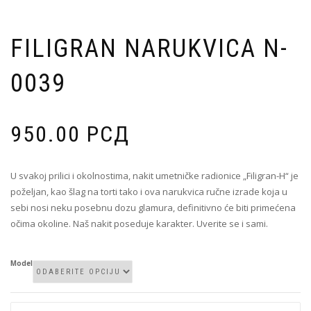
FILIGRAN NARUKVICA N-
0039
950.00
РСД
U svakoj prilici i okolnostima, nakit umetničke radionice „Filigran-H“ je
poželjan, kao šlag na torti tako i ova narukvica ručne izrade koja u
sebi nosi neku posebnu dozu glamura, definitivno će biti primećena
očima okoline. Naš nakit poseduje karakter. Uverite se i sami.
Model
Filigran