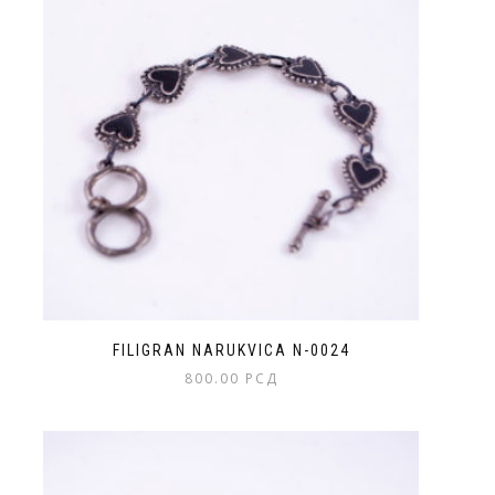
FILIGRAN NARUKVICA N-0024
800.00
РСД
Ovaj
proizvod
ima
više