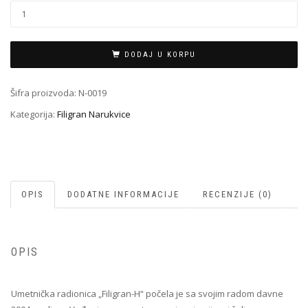
Filigran
Narukvica
N-
0019
DODAJ U KORPU
količina
Šifra proizvoda:
N-0019
Kategorija:
Filigran Narukvice
OPIS
DODATNE INFORMACIJE
RECENZIJE (0)
OPIS
Umetnička radionica „Filigran-H“ počela je sa svojim radom davne