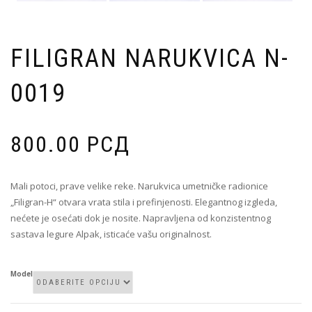
FILIGRAN NARUKVICA N-
0019
800.00
РСД
Mali potoci, prave velike reke. Narukvica umetničke radionice
„Filigran-H“ otvara vrata stila i prefinjenosti. Elegantnog izgleda,
nećete je osećati dok je nosite. Napravljena od konzistentnog
sastava legure Alpak, isticaće vašu originalnost.
Model