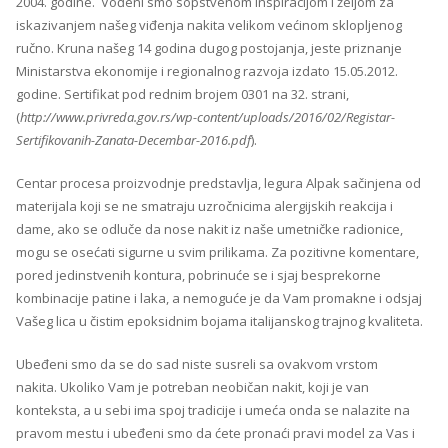
2004. godine. Vođeni smo sopstvenom inspiracijom i željom za
iskazivanjem našeg viđenja nakita velikom većinom sklopljenog
ručno. Kruna našeg 14 godina dugog postojanja, jeste priznanje
Ministarstva ekonomije i regionalnog razvoja izdato 15.05.2012.
godine. Sertifikat pod rednim brojem 0301 na 32. strani,
(
http://www.privreda.gov.rs/wp-content/uploads/2016/02/Registar-
Sertifikovanih-Zanata-Decembar-2016.pdf
).
Centar procesa proizvodnje predstavlja, legura Alpak sačinjena od
materijala koji se ne smatraju uzročnicima alergijskih reakcija i
dame, ako se odluče da nose nakit iz naše umetničke radionice,
mogu se osećati sigurne u svim prilikama. Za pozitivne komentare,
pored jedinstvenih kontura, pobrinuće se i sjaj besprekorne
kombinacije patine i laka, a nemoguće je da Vam promakne i odsjaj
Vašeg lica u čistim epoksidnim bojama italijanskog trajnog kvaliteta.
Ubeđeni smo da se do sad niste susreli sa ovakvom vrstom
nakita. Ukoliko Vam je potreban neobičan nakit, koji je van
konteksta, a u sebi ima spoj tradicije i umeća onda se nalazite na
pravom mestu i ubeđeni smo da ćete pronaći pravi model za Vas i