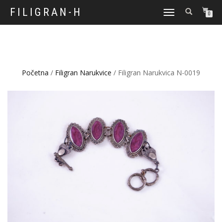
FILIGRAN-H
TOGGLE
0
NAVIGATION
Početna
/
Filigran Narukvice
/ Filigran Narukvica N-0019