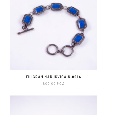
Opcije
mogu
biti
izabrane
na
stranici
proizvoda.
FILIGRAN NARUKVICA N-0016
800.00
РСД
Ovaj
proizvod
ima
više
varijanti.