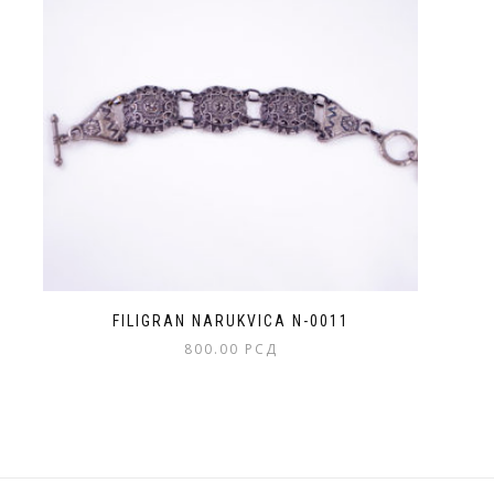
Opcije
mogu
biti
izabrane
na
stranici
proizvoda.
FILIGRAN NARUKVICA N-0011
800.00
РСД