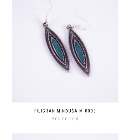
FILIGRAN MINĐUŠA M-0003
500.00
РСД
Ovaj
proizvod