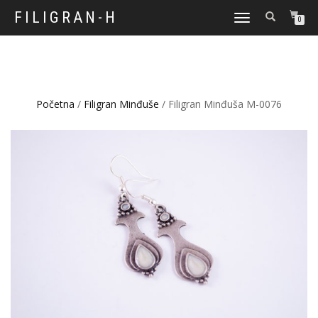
FILIGRAN-H
TOGGLE
0
NAVIGATION
Početna
/
Filigran Minđuše
/ Filigran Minđuša M-0076