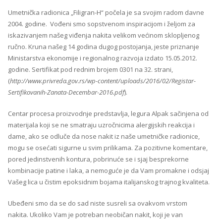
Umetnička radionica „Filigran-H“ počela je sa svojim radom davne
2004. godine. Vođeni smo sopstvenom inspiracijom i željom za
iskazivanjem našeg viđenja nakita velikom većinom sklopljenog
ručno. Kruna našeg 14 godina dugog postojanja, jeste priznanje
Ministarstva ekonomije i regionalnog razvoja izdato 15.05.2012.
godine. Sertifikat pod rednim brojem 0301 na 32. strani,
(
http://www.privreda.gov.rs/wp-content/uploads/2016/02/Registar-
Sertifikovanih-Zanata-Decembar-2016.pdf
).
Centar procesa proizvodnje predstavlja, legura Alpak sačinjena od
materijala koji se ne smatraju uzročnicima alergijskih reakcija i
dame, ako se odluče da nose nakit iz naše umetničke radionice,
mogu se osećati sigurne u svim prilikama. Za pozitivne komentare,
pored jedinstvenih kontura, pobrinuće se i sjaj besprekorne
kombinacije patine i laka, a nemoguće je da Vam promakne i odsjaj
Vašeg lica u čistim epoksidnim bojama italijanskog trajnog kvaliteta.
Ubeđeni smo da se do sad niste susreli sa ovakvom vrstom
nakita. Ukoliko Vam je potreban neobičan nakit, koji je van