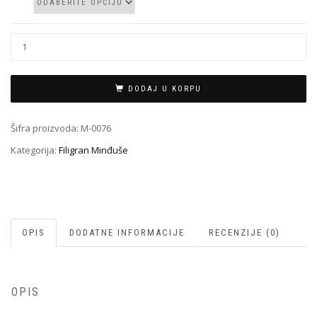
Filigran
Minđuša
M-
0076
DODAJ U KORPU
količina
Šifra proizvoda:
M-0076
Kategorija:
Filigran Minđuše
OPIS
DODATNE INFORMACIJE
RECENZIJE (0)
OPIS