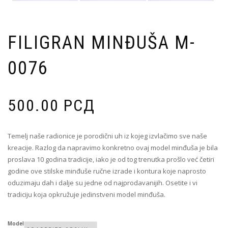
FILIGRAN MINĐUŠA M-
0076
500.00
РСД
Temelj naše radionice je porodični uh iz kojeg izvlačimo sve naše
kreacije. Razlog da napravimo konkretno ovaj model minđuša je bila
proslava 10 godina tradicije, iako je od tog trenutka prošlo već četiri
godine ove stilske minđuše ručne izrade i kontura koje naprosto
oduzimaju dah i dalje su jedne od najprodavanijih. Osetite i vi
tradiciju koja opkružuje jedinstveni model minđuša.
Model