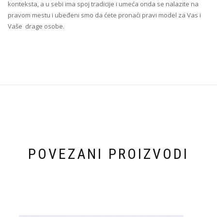
konteksta, a u sebi ima spoj tradicije i umeća onda se nalazite na
pravom mestu i ubeđeni smo da ćete pronaći pravi model za Vas i
Vaše drage osobe.
POVEZANI PROIZVODI