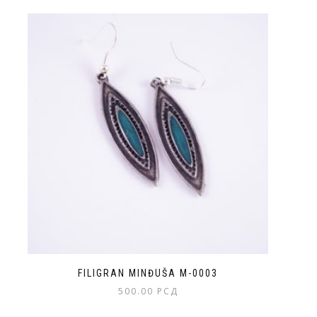
FILIGRAN MINĐUŠA M-0003
500.00
РСД
Ovaj