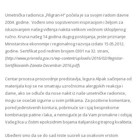
Umetnička radionica „Filigran-H“ počela je sa svojim radom davne
2004. godine. Vođeni smo sopstvenom inspiracijom i željom za
iskazivanjem našeg viđenja nakita velikom većinom sklopljenog
ručno. Kruna našeg 14 godina dugog postojanja, jeste priznanje
Ministarstva ekonomije i regionalnog razvoja izdato 15.05.2012.
godine. Sertifikat pod rednim brojem 0301 na 32. strani,
(
http://www.privreda.gov.rs/wp-content/uploads/2016/02/Registar-
Sertifikovanih-Zanata-Decembar-2016.pdf
).
Centar procesa proizvodnje predstavlja, legura Alpak sačinjena od
materijala koji se ne smatraju uzročnicima alergijskih reakcija i
dame, ako se odluče da nose nakit iz naše umetničke radionice,
mogu se osećati sigurne u svim prilikama. Za pozitivne komentare,
pored jedinstvenih kontura, pobrinuće se i sjaj besprekorne
kombinacije patine i laka, a nemoguće je da Vam promakne i odsjaj
Vašeg lica u čistim epoksidnim bojama italijanskog trajnog kvaliteta.
Ubeđeni smo da se do sad niste susreli sa ovakvom vrstom