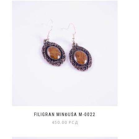
FILIGRAN MINĐUŠA M-0022
450.00
РСД
Ovaj
proizvod