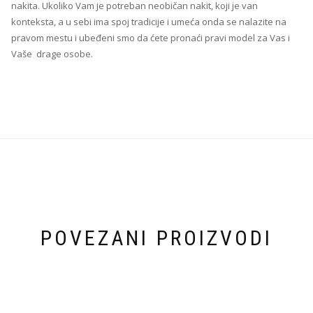
nakita. Ukoliko Vam je potreban neobičan nakit, koji je van
konteksta, a u sebi ima spoj tradicije i umeća onda se nalazite na
pravom mestu i ubeđeni smo da ćete pronaći pravi model za Vas i
Vaše drage osobe.
POVEZANI PROIZVODI