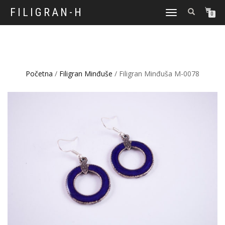
FILIGRAN-H
TOGGLE
0
NAVIGATION
Početna
/
Filigran Minđuše
/ Filigran Minđuša M-0078