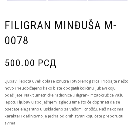
FILIGRAN MINĐUŠA M-
0078
500.00
РСД
Ljubav i lepota uvek dolaze iznutra i otvorenog srca. Probajte nešto
novo i neuobičajeno kako biste obogatili količinu ljubavi koju
odašiljete. Nakit umetničke radionice „Filigran-H“ zaokružiće vašu
lepotu i ljubav u spoljašnjem izgledu time što će doprineti da se
osećate elegantno u usklađeno sa vašom ličnošću. Naš nakit ima
karakter i definitivno je jedna od onih stvari koju ćete preporučiti
svima.