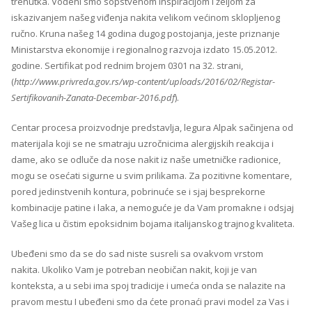
trenutka. Vođeni smo sopstvenom inspiracijom i željom za
iskazivanjem našeg viđenja nakita velikom većinom sklopljenog
ručno. Kruna našeg 14 godina dugog postojanja, jeste priznanje
Ministarstva ekonomije i regionalnog razvoja izdato 15.05.2012.
godine. Sertifikat pod rednim brojem 0301 na 32. strani,
(
http://www.privreda.gov.rs/wp-content/uploads/2016/02/Registar-
Sertifikovanih-Zanata-Decembar-2016.pdf
).
Centar procesa proizvodnje predstavlja, legura Alpak sačinjena od
materijala koji se ne smatraju uzročnicima alergijskih reakcija i
dame, ako se odluče da nose nakit iz naše umetničke radionice,
mogu se osećati sigurne u svim prilikama. Za pozitivne komentare,
pored jedinstvenih kontura, pobrinuće se i sjaj besprekorne
kombinacije patine i laka, a nemoguće je da Vam promakne i odsjaj
Vašeg lica u čistim epoksidnim bojama italijanskog trajnog kvaliteta.
Ubeđeni smo da se do sad niste susreli sa ovakvom vrstom
nakita. Ukoliko Vam je potreban neobičan nakit, koji je van
konteksta, a u sebi ima spoj tradicije i umeća onda se nalazite na
pravom mestu I ubeđeni smo da ćete pronaći pravi model za Vas i