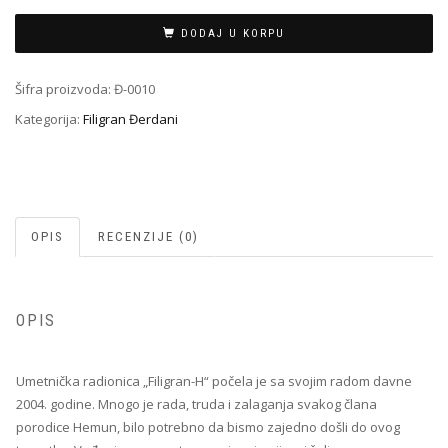
Đ-0010
količina
DODAJ U KORPU
Šifra proizvoda:
Đ-0010
Kategorija:
Filigran Đerdani
OPIS
RECENZIJE (0)
OPIS
Umetnička radionica „Filigran-H“ počela je sa svojim radom davne
2004. godine. Mnogo je rada, truda i zalaganja svakog člana
porodice Hemun, bilo potrebno da bismo zajedno došli do ovog