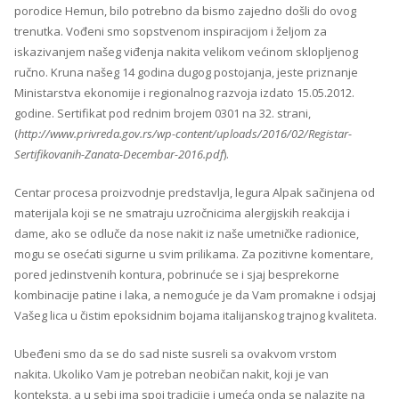
porodice Hemun, bilo potrebno da bismo zajedno došli do ovog
trenutka. Vođeni smo sopstvenom inspiracijom i željom za
iskazivanjem našeg viđenja nakita velikom većinom sklopljenog
ručno. Kruna našeg 14 godina dugog postojanja, jeste priznanje
Ministarstva ekonomije i regionalnog razvoja izdato 15.05.2012.
godine. Sertifikat pod rednim brojem 0301 na 32. strani,
(
http://www.privreda.gov.rs/wp-content/uploads/2016/02/Registar-
Sertifikovanih-Zanata-Decembar-2016.pdf
).
Centar procesa proizvodnje predstavlja, legura Alpak sačinjena od
materijala koji se ne smatraju uzročnicima alergijskih reakcija i
dame, ako se odluče da nose nakit iz naše umetničke radionice,
mogu se osećati sigurne u svim prilikama. Za pozitivne komentare,
pored jedinstvenih kontura, pobrinuće se i sjaj besprekorne
kombinacije patine i laka, a nemoguće je da Vam promakne i odsjaj
Vašeg lica u čistim epoksidnim bojama italijanskog trajnog kvaliteta.
Ubeđeni smo da se do sad niste susreli sa ovakvom vrstom
nakita. Ukoliko Vam je potreban neobičan nakit, koji je van
konteksta, a u sebi ima spoj tradicije i umeća onda se nalazite na