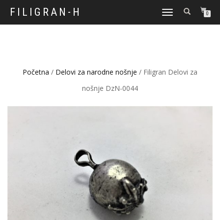
FILIGRAN-H
TOGGLE
0
NAVIGATION
Početna
/
Delovi za narodne nošnje
/ Filigran Delovi za
nošnje DzN-0044