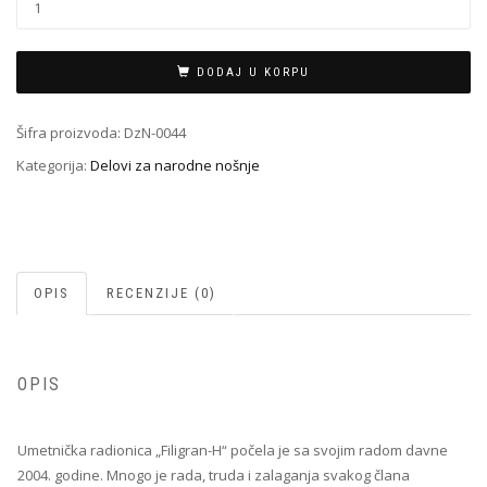
Delovi
za
nošnje
DODAJ U KORPU
DzN-
0044
Šifra proizvoda:
DzN-0044
količina
Kategorija:
Delovi za narodne nošnje
OPIS
RECENZIJE (0)
OPIS
Umetnička radionica „Filigran-H“ počela je sa svojim radom davne
2004. godine. Mnogo je rada, truda i zalaganja svakog člana