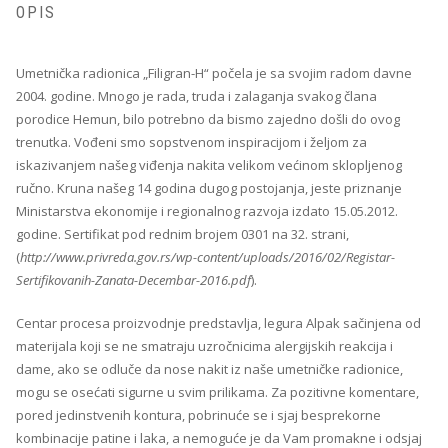
OPIS
Umetnička radionica „Filigran-H“ počela je sa svojim radom davne
2004. godine. Mnogo je rada, truda i zalaganja svakog člana
porodice Hemun, bilo potrebno da bismo zajedno došli do ovog
trenutka. Vođeni smo sopstvenom inspiracijom i željom za
iskazivanjem našeg viđenja nakita velikom većinom sklopljenog
ručno. Kruna našeg 14 godina dugog postojanja, jeste priznanje
Ministarstva ekonomije i regionalnog razvoja izdato 15.05.2012.
godine. Sertifikat pod rednim brojem 0301 na 32. strani,
(
http://www.privreda.gov.rs/wp-content/uploads/2016/02/Registar-
Sertifikovanih-Zanata-Decembar-2016.pdf
).
Centar procesa proizvodnje predstavlja, legura Alpak sačinjena od
materijala koji se ne smatraju uzročnicima alergijskih reakcija i
dame, ako se odluče da nose nakit iz naše umetničke radionice,
mogu se osećati sigurne u svim prilikama. Za pozitivne komentare,
pored jedinstvenih kontura, pobrinuće se i sjaj besprekorne
kombinacije patine i laka, a nemoguće je da Vam promakne i odsjaj