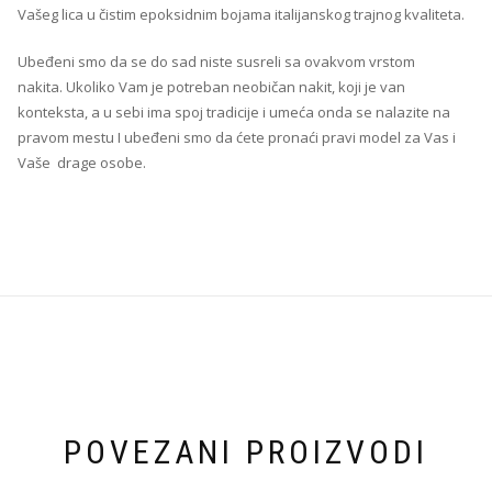
Vašeg lica u čistim epoksidnim bojama italijanskog trajnog kvaliteta.
Ubeđeni smo da se do sad niste susreli sa ovakvom vrstom
nakita. Ukoliko Vam je potreban neobičan nakit, koji je van
konteksta, a u sebi ima spoj tradicije i umeća onda se nalazite na
pravom mestu I ubeđeni smo da ćete pronaći pravi model za Vas i
Vaše drage osobe.
POVEZANI PROIZVODI