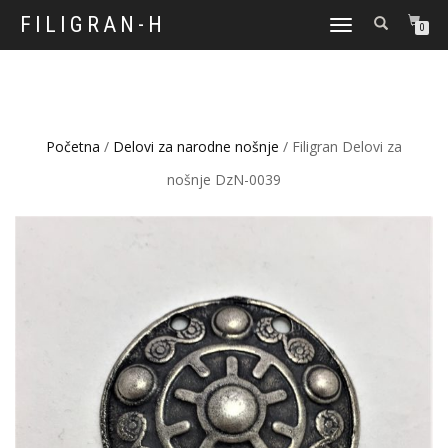
FILIGRAN-H
TOGGLE
0
NAVIGATION
Početna
/
Delovi za narodne nošnje
/ Filigran Delovi za
nošnje DzN-0039