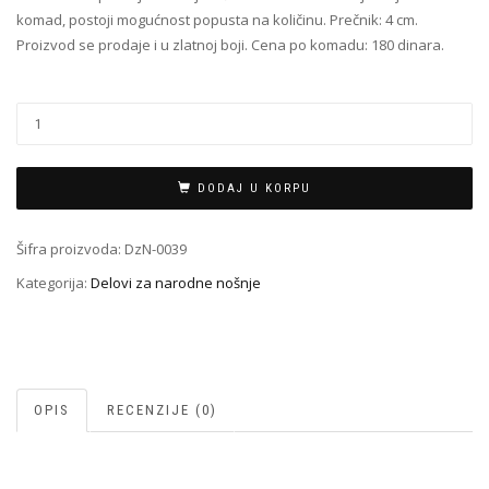
komad, postoji mogućnost popusta na količinu. Prečnik: 4 cm.
Proizvod se prodaje i u zlatnoj boji. Cena po komadu: 180 dinara.
Filigran
Delovi
za
nošnje
DODAJ U KORPU
DzN-
0039
Šifra proizvoda:
DzN-0039
količina
Kategorija:
Delovi za narodne nošnje
OPIS
RECENZIJE (0)