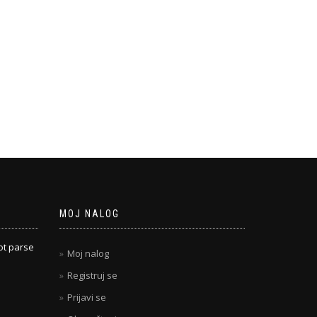
MOJ NALOG
ot parse
Moj nalog
Registruj se
Prijavi se