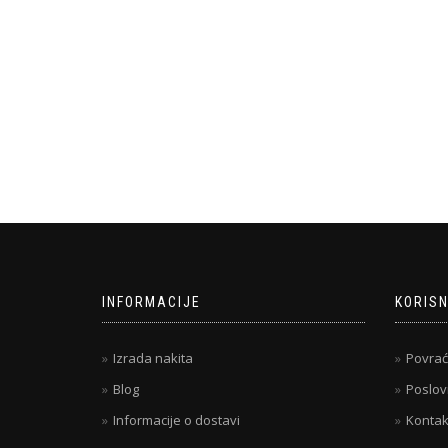
INFORMACIJE
KORISN
Izrada nakita
Povrać
Blog
Poslov
Informacije o dostavi
Kontak