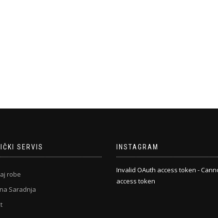
IČKI SERVIS
INSTAGRAM
Invalid OAuth access token - Cann
aj robe
access token
na Saradnja
t